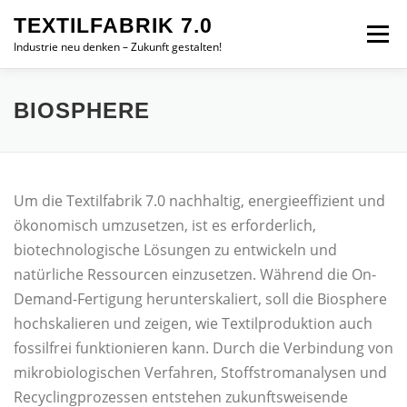
Zum
TEXTILFABRIK 7.0
Inhalt
Menü
springen
Industrie neu denken – Zukunft gestalten!
ZIELE
MODULE
TEAM
IMPRESSUM
BIOSPHERE
ENGLISH
Um die Textilfabrik 7.0 nachhaltig, energieeffizient und
ökonomisch umzusetzen, ist es erforderlich,
biotechnologische Lösungen zu entwickeln und
natürliche Ressourcen einzusetzen. Während die On-
Demand-Fertigung herunterskaliert, soll die Biosphere
hochskalieren und zeigen, wie Textilproduktion auch
fossilfrei funktionieren kann. Durch die Verbindung von
mikrobiologischen Verfahren, Stoffstromanalysen und
Recyclingprozessen entstehen zukunftsweisende